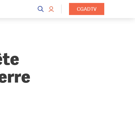
CGADTV
ête
erre