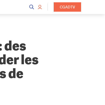
CGADTV
: des
der les
s de